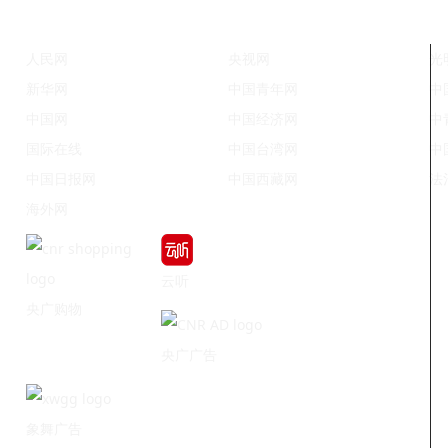
人民网
央视网
光
新华网
中国青年网
中
中国网
中国经济网
中
国际在线
中国台湾网
中
中国日报网
中国西藏网
法
海外网
云听
央广购物
央广广告
象舞广告