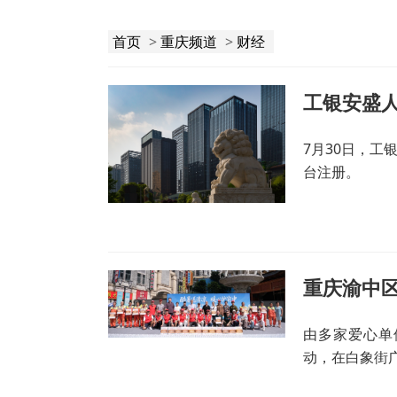
首页
>
重庆频道
>
财经
工银安盛
7月30日，
台注册。
重庆渝中
由多家爱心单
动，在白象街