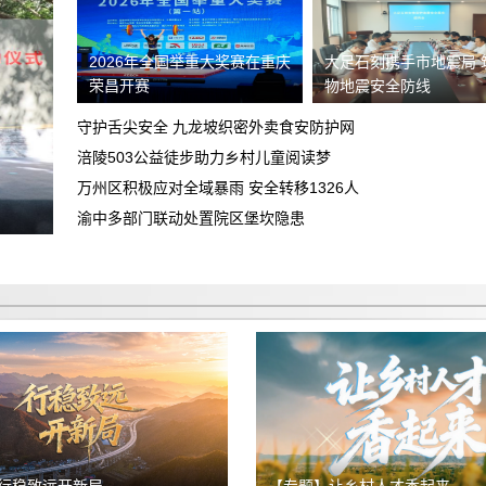
陷
高德平台乱扣钱，乱封号
2026年全国举重大奖赛在重庆
大足石刻携手市地震局 
荣昌开赛
物地震安全防线
关于飞行帮（北京）航空服务有限公司退
费纠纷的投诉
守护舌尖安全 九龙坡织密外卖食安防护网
广汽丰田车没有提到，诉求退定金及相关
涪陵503公益徒步助力乡村儿童阅读梦
合理合法费用
万州区积极应对全域暴雨 安全转移1326人
退还2199元订金
渝中多部门联动处置院区堡坎隐患
众安易行（武汉市）汽车服务有限公司搞
诈骗
重庆智鑫沅汽车销售有限公司，不下贷
款，强制加五千元全款购车，不退定金。
诱导消费不退定金
买车和销售说的价格是包含保险，合同没
有写包保险保险强制在他们店里购买低开
不退定金
发票金额