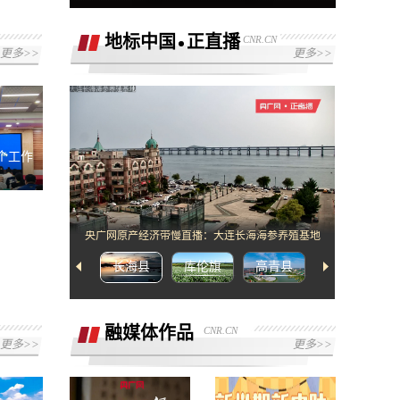
地标中国
正直播
CNR.CN
更多>>
更多>>
[2]网络错误，请检查网络配置或者播放链
接是否正确
个工作
央广网原产经济带慢直播：大连长海海参养殖基地
长海县
库伦旗
高青县
武宁县
融媒体作品
CNR.CN
更多>>
更多>>