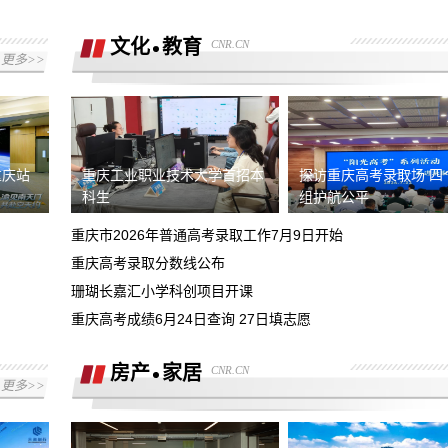
销售诱导下单锁定汽车，有销售录音证据
及其他人证
文化
教育
CNR.CN
永川区凯斯蒂亚建材经营部，欺诈消费
更多>>
者，各种理由推诿不完善安装，现要求善
4s店新车交付存在安全隐患，新车未给
后
加油致使发生交通事故，望惩戒门店并赔
退款订金五千
偿损失
重庆站
重庆工业职业技术大学首招本
探访重庆高考录取场 四
科生
组护航公平
要求退换意向金1万元
重庆市2026年普通高考录取工作7月9日开始
销售诱导消费，将市补当做优惠，给消费
重庆高考录取分数线公布
者报落地要求退还预付款，以及支付的部
珊瑚长嘉汇小学科创项目开课
商家虚假报价不兑现承诺，原订车价
分购车款
重庆高考成绩6月24日查询 27日填志愿
215000元包含7500元保养套餐后续又不
对方说8.10之前退押金9000到8.21号还
承认
未收到押金，诉求退押金并报销路费
房产
家居
CNR.CN
更多>>
哈尔滨运通奥迪，全款交付不给提车，反
复推脱
要求店家全额退款一万元