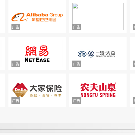
近3个月周末不能预约，还不允许退卡退
中山市正德二手车交易有限公司拒不退款
款