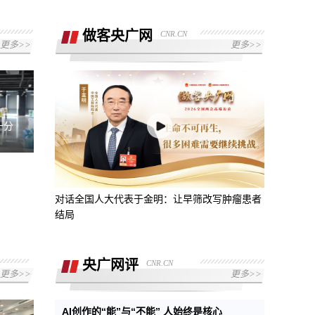
做客央广网
CNR.CN
更多>>
更多>>
一分
对话全国人大代表于金明：让早筛改写肿瘤患者
结局
央广网评
CNR.CN
更多>>
更多>>
AI创作的“能”与“不能” 人始终是核心