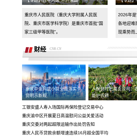
【专题】百年人医 术济家国
【专题】
下手
汽车4s店诱导消费者签订汽车销售合
重庆市人民医院（重庆大学附属人民医
2026年
同，联合二手车商坑骗消费者。退诚意金
小米17pro镜头起雾，官方拆机后没解决
院、重庆市医学科学院）是重庆市首批“国
各地迎难
好问题，并且不换新，我申请换新加
家三级甲等医院”。
现乘势而
退还诚意金
财经
CNR.CN
杭州金昌宝湖不加价不给提车，拒绝交付
汽车还不给退定金
市场价格调节问题
买车时承诺可以三个月后提前还款并落实
到了合同现在条件满足但被拒，我要求按
重庆中金同盛小贷全面落实个
人保财险巴南支公司：
贷明示新规
半年了不给退定金，要求退回定金
能护农耕
合同执行
工银安盛人寿入场国际再保险登记交易中心
潍坊寿光驰峰广汽本田购车定金拒不退
重庆渝中区开展夏日高温慰问公益关爱活动
还，霸王条款
重庆交委对两起超限运输作出处罚告知
河北军文教育科技有限公司虚假宣传
重庆人民币贷款余额增速连续16月超全国平均