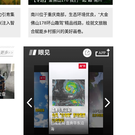
【专题】金佛山178 我们一起“趣”南川
力引育集
南川位于重庆南部，生态环境优良，“大金
兴注入智
佛山178环山趣驾”精品线路，绘就文旅融
合赋能乡村振兴的美好画卷。
更多>>
检查
台风“白海豚”影响我国
已成定局 直奔华东沿
海