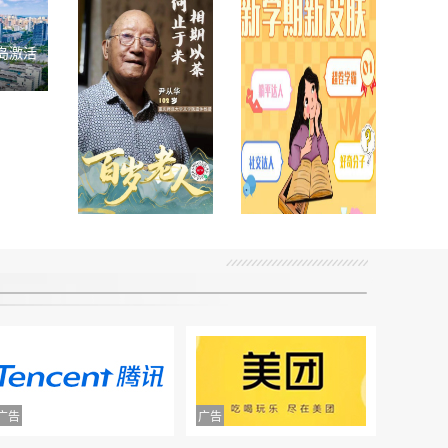
岛激活
校园“新副本”开
九张笑脸九段百
启 重庆学子解锁
年人生
新身份