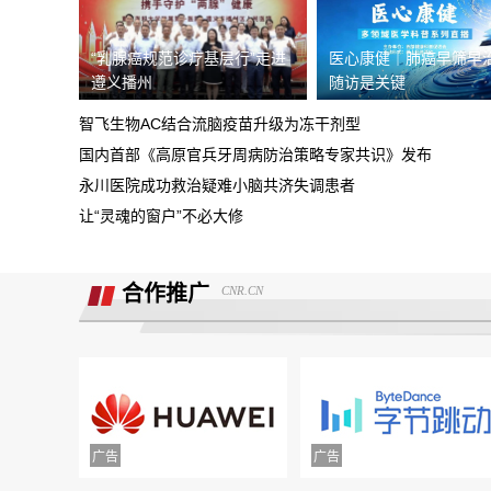
据我了解，我锁单车辆根本没有生产，只
“乳腺癌规范诊疗基层行”走进
医心康健｜肺癌早筛早治
需4s店跟厂家沟通即可取消订单。
遵义播州
随访是关键
现在诉求退款
智飞生物AC结合流脑疫苗升级为冻干剂型
重庆鑫茂丰硕汽车销售有限公司收取定金
国内首部《高原官兵牙周病防治策略专家共识》发布
5000元不予退还
永川医院成功救治疑难小脑共济失调患者
大安市邮政储蓄银行违规停贷
让“灵魂的窗户”不必大修
Smart汽车肆意欺骗消费者，总部监管缺
位，客户权益保障无门！
合作推广
CNR.CN
诉求:不能进行贷款审批流程，并退还订
金2000元。
北京爱车汽车销售欺骗多名消费者购车，
不予交付车辆
面谈的时候说的只要有比他低的就退意向
金，然后一直不给退
携程旅游APP非因消费者原因主票已退，