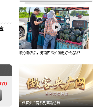
响应
轨道
江津小伙在医院旁摆了张桌 饭菜全免费
暖心助农后，河南西瓜如何走好长远路？
970
做客央广网系列高端访谈