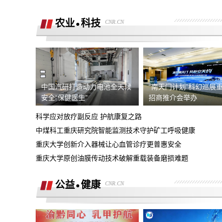
销售虚假宣传汽车续航里程 要求销售及
公司退定金
农业
科技
CNR.CN
强买强卖 强制贷款 称交意向金进行锁车
服务 没有按规定实施购车流程
退订金销售承诺按揭不过订金退还合同也
有备注现在订金不退
订购的汽车，未完成验车，未交钥匙，未
中国汽研打造动力电池全天候
“南天门计划”科幻巡展
交付，订单被违规操作已完成订单
安全“保健医生”
招商推介会举办
4s店隐瞒消费，侵犯了消费者知情权、
自主选择权，要求退还定金
科学应对放疗副反应 护航康复之路
我父亲被销售坑骗签了定金合同，提车还
中煤科工重庆研究院智能监测技术守护矿工呼吸健康
说没有现车要去外地。
重庆大学创新介入器械让心血管诊疗更普惠安全
宜享花业务员打电话叫我查看低息贷款额
重庆大学原创油膜传动技术破解重载装备磨损难题
度，被强制下款
提车当天4S店临时涨价，涉嫌欺诈消费
者，本人要求退还定金。
公益
健康
CNR.CN
在红旗智联APP上支付2000元定金，去
提车时车辆为问题车，厂家不退还定金。
在4S店交了订金现在让退定金不退