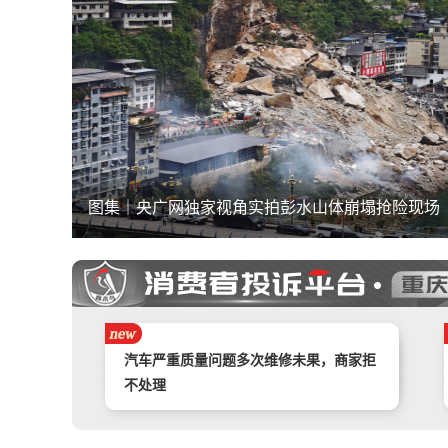
图集｜央广网独家视角实拍彭水山体崩塌抢险现场
携程旅游APP非因消费者原因主票已退，
附属票不退费。
举报镇江豪利汽车销售服务有限公司拒不
退款
汽车严重质量问题多次维修未果，商家拒
不处理
奇富借条（原360借条）暴力催收