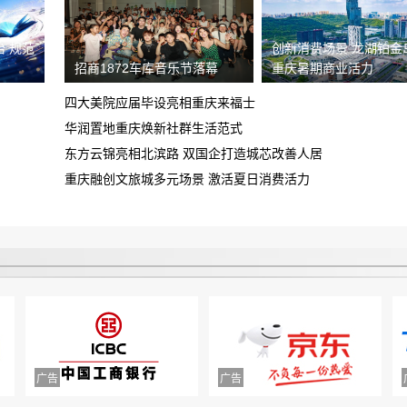
重庆鑫茂丰硕汽车销售有限公司欺诈消费
 规范
创新消费场景 龙湖铂金
者，诱导签订定单，存在霸王条款且拒绝
招商1872车库音乐节落幕
重庆暑期商业活力
买车子定金不给退
退还定金
四大美院应届毕设亮相重庆来福士
车载蓝牙坏了 找到理想400解决 以我超
华润置地重庆焕新社群生活范式
质保为由拒绝更换 沟通无果 不解决
东方云锦亮相北滨路 双国企打造城芯改善人居
北汽新能源维修慢售后差
重庆融创文旅城多元场景 激活夏日消费活力
我于8.13晚在昆明万象城购买一辆乐道
L60汽车被销售以优惠为由诱导支付定金
要求还退款
锁单
平台不退款，打了两次客服电话，事情至
今未解决
虚假宣传，不履行合同约定，请求撤销合
同，退赔费用
预售年卡自动被激活，开放半年预约期有