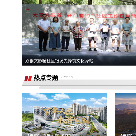
熊猫净水器爆炸燃烧
退还诚意金
滴滴平台司机超时未出发，地域黑乘客
要求解除合同，退款，我还没有开始学习
双钢文脉暖社区银发先锋筑文化驿站
同程金融套路贷高利息开通199的会员才
热点专题
CNR.CN
能借款，没用使用过其它会员权益，要求
重庆智鑫沅汽车销售有限公司强买强卖，
退款退
服务态度恶劣且拒绝退还定金
买车锁单前不预审，贷款批不过，强制我
走租赁贷款
退还定金2000元
骗子上门推销熊猫净水器，专挑农村老人