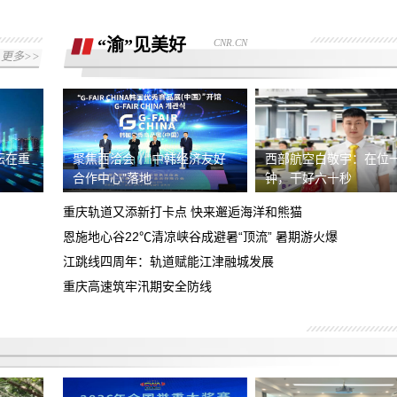
拒绝退还购车诚意金
“渝”见美好
CNR.CN
现就退款协议没有达成一致，希望平台协
更多>>
助
我们在湖南华洋阳光汽车销售有限公司交
了汽车诚意金，但现无法退还诚意金
小赢卡贷两笔借款综合年化利率超法定上
限，要求按LPR4倍核算，退还全部超额
坛在重
聚焦西洽会丨“中韩经济友好
西部航空白敬宇：在位
诱导下订展车后申请退单不给退
合作中心”落地
钟，干好六十秒
利息及
重庆轨道又添新打卡点 快来邂逅海洋和熊猫
现要求该平台退回超法定利率的费用合计
恩施地心谷22℃清凉峡谷成避暑“顶流” 暑期游火爆
金额4594.92元！
江跳线四周年：轨道赋能江津融城发展
去年五月在成都天府广场小米之家买的小
米15手机，现后盖裂缝翘起等问题有安
重庆高速筑牢汛期安全防线
投诉东莞心动的信号婚介所虚假宣传，不
全问题，要求召回产品、退款道歉
按要求服务
对方未签合同 未打出发票 未提前告知定
金不能退回等 事后交易未达成拒绝退还
日本富士相机XE5挂耳脱落 存在设计缺
定金