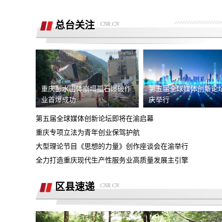
销售诱导交款，并未签订任何合同和定
金，私自收费我2000元且不退
总台关注
CNR.CN
广西联通宽带被无故限速，想恢复必须签
《业务风险防控承诺书》
话费充值未到账，平台判商家退款，但商
家不退款也联系不上。
游戏虚假宣传诱导消费，已经严重影响本
人生活
重庆彭水山体崩塌孤石爆破作
第五届全球媒体创新论
4s店擅自操作导致汽车主机损坏导致需
业首爆成功
庆举行
要更换，超时维修没有任何补偿
第五届全球媒体创新论坛即将在渝启幕
全款购买吉利银河A7被售抵押车，车辆
重庆专项立法为青年创业保驾护航
被中信银行拖走，钱车两空，吉利总部推
大型理论节目《思想的力量》创作座谈会在渝举行
石家庄鹿泉区烂尾楼
诿不作为
全力打造重庆现代生产性服务业高质量发展主引擎
上海好德宝公司被发现欺诈消费者后拒绝
退定金10000元
区县速递
CNR.CN
高顿教育霸王条款 拒不退款
承诺兜底购置税，后续不兜底