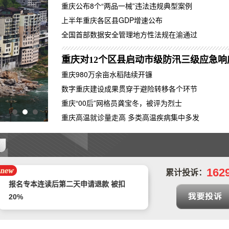
重庆公布8个“两品一械”违法违规典型案例
上半年重庆各区县GDP增速公布
全国首部数据安全管理地方性法规在渝通过
重庆对12个区县启动市级防汛三级应急
重庆980万余亩水稻陆续开镰
数字重庆建设成果贯穿于避险转移各个环节
重庆“00后”网格员龚宝冬，被评为烈士
重庆推进创新强市建设 全面转入创新驱动发展
重庆高温就诊量走高 多类高温疾病集中多发
预售年卡自动被激活，开放半年预约期有
近3个月周末不能预约，还不允许退卡退
中山市正德二手车交易有限公司拒不退款
款
162
累计投诉：
报名专本连读后第二天申请退款 被扣
20%
遭遇汽车4S店不给予退定金以及销售人
员态度恶劣