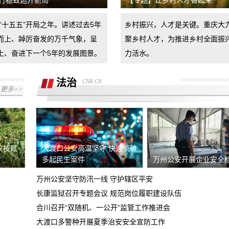
行稳致远开新局
【专题】让乡村人才香起来
由于没有造成其任何损失，要求退还订
是“十五五”开局之年。讲述过去5年
乡村振兴，人才是关键。重庆大
金。
上门看车无现车诱导消费者支付订金当消
而上、踔厉奋发的万千气象，呈
聚乡村人才，为推进乡村全面振
费者对销售合同不认可拒签时擅自扣押消
上、奋进下一个5年的发展图景。
力活水。
要求退还定金
费者财产
法治
CNR.CN
车辆到店后内饰全是划痕和脏污，卖方拒
更多>>
不退还定金，要求双倍退还定金
鑫茂瑞体验中心捆绑销售
于9月24号到曲靖广汽丰田联庆麒麟店看
车，销售员引导消费贷款，交了意向金
农技赋
大渡口公安高温坚守 快速侦破
新车剐蹭后送维修中心保险杠喷漆，损坏
多起民生案件
万州公安开展企业安全
2000
车辆至天窗挡风玻璃碎裂上侧边梁凹陷要
万州公安坚守防汛一线 守护辖区平安
重庆大足深蓝4s店不按合同履约
求赔偿
长康监狱召开专题会议 规范岗位履职建设队伍
合川召开“双随机、一公开”监管工作推进会
食品安全希望得到重视
大渡口多警种开展夏季治安安全宣防工作