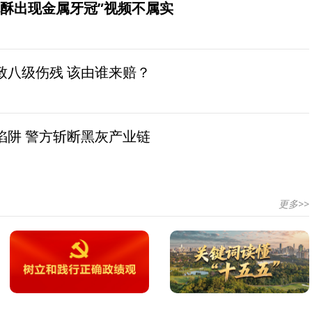
桃酥出现金属牙冠”视频不属实
致八级伤残 该由谁来赔？
陷阱 警方斩断黑灰产业链
更多>>