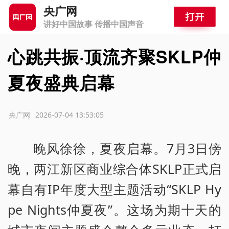
央广网
讲好中国故事 传播中国声音
心跳共振·顶流齐聚SKLP仲
夏夜盛典启幕
源：央广网
2026-07-04 13:53:05
晚风徐徐，夏夜启幕。7月3日傍
晚，两江新区商业综合体SKLP正式启
幕自有IP年度大型主题活动“SKLP Hy
pe Nights仲夏夜”。这场为期十天的