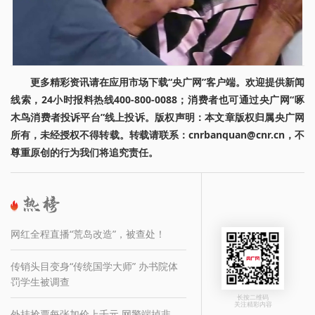
更多精彩资讯请在应用市场下载“央广网”客户端。欢迎提供新闻
线索，24小时报料热线400-800-0088；消费者也可通过央广网“啄
木鸟消费者投诉平台”线上投诉。版权声明：本文章版权归属央广网
所有，未经授权不得转载。转载请联系：cnrbanquan@cnr.cn，不
尊重原创的行为我们将追究责任。
网红全程直播“荒岛改造”，被查处！
传销头目变身“传统国学大师” 办书院体
罚学生被调查
长按二维码
关注精彩内容
外挂抢票每张加价上千元 网警端掉非