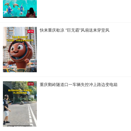
快来重庆歇凉 “巨无霸”风扇送来穿堂风
重庆鹅岭隧道口一车辆失控冲上路边变电箱