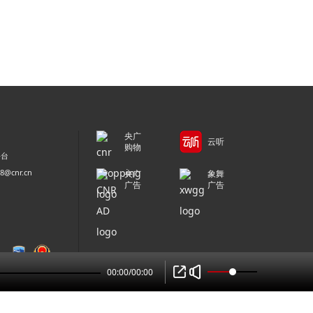
央广
云听
购物
平台
@cnr.cn
央广
象舞
广告
广告
00:00
/
00:00