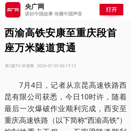
央广网
讲好中国故事 传播中国声音
西渝高铁安康至重庆段首
座万米隧道贯通
：第1眼TV-华龙网
2026-07-05 00:17:12
7月4日，记者从京昆高速铁路西
昆有限公司获悉，今日10时许，随着
最后一次爆破作业顺利完成，西安至
重庆高速铁路（以下简称“西渝高铁”）