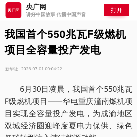
央广网
讲好中国故事 传播中国声音
我国首个550兆瓦F级燃机
项目全容量投产发电
源：新华社
2026-07-01 00:04:22
6月30日凌晨，我国首个550兆瓦
F级燃机项目——华电重庆潼南燃机项
目实现全容量投产发电，为成渝地区
双城经济圈迎峰度夏电力保供、绿色