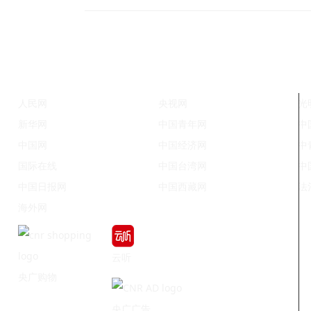
人民网
央视网
光
新华网
中国青年网
中
中国网
中国经济网
中
国际在线
中国台湾网
中
中国日报网
中国西藏网
法
海外网
云听
央广购物
央广广告