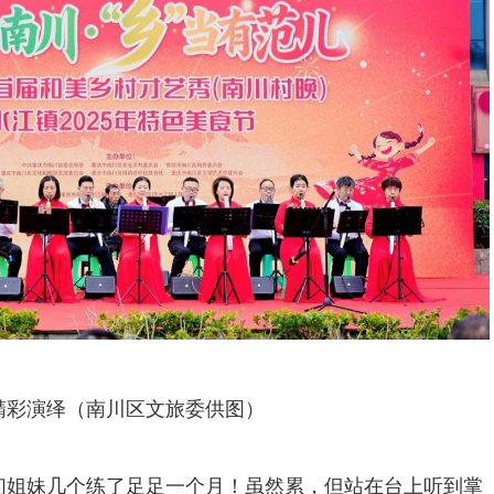
精彩演绎（南川区文旅委供图）
们姐妹几个练了足足一个月！虽然累，但站在台上听到掌