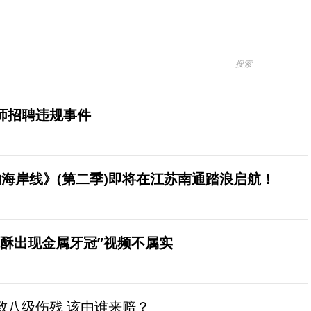
师招聘违规事件
海岸线》(第二季)即将在江苏南通踏浪启航！
桃酥出现金属牙冠”视频不属实
致八级伤残 该由谁来赔？