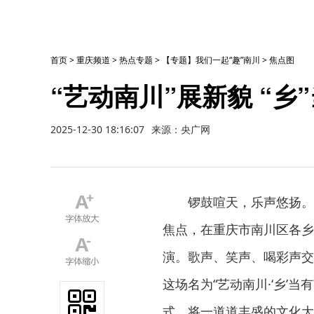
首页
>
重庆频道
>
热点专题
>
【专题】我们一起“趣”南川
>
焦点图
“艺动南川”展新貌 “乡
2025-12-30 18:16:07
来源：央广网
锣鼓喧天，乐声悠扬。
焦点，在重庆市南川区各乡
演。歌声、笑声、喝彩声交
这场名为“艺动南川·‘乡’
式，将一道道丰盛的文化大