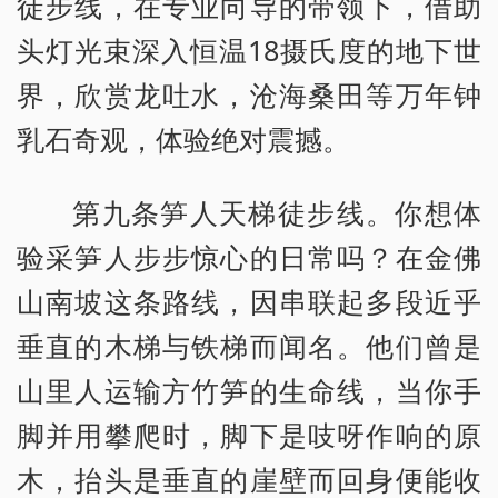
徒步线，在专业向导的带领下，借助
头灯光束深入恒温18摄氏度的地下世
界，欣赏龙吐水，沧海桑田等万年钟
乳石奇观，体验绝对震撼。
第九条笋人天梯徒步线。你想体
验采笋人步步惊心的日常吗？在金佛
山南坡这条路线，因串联起多段近乎
垂直的木梯与铁梯而闻名。他们曾是
山里人运输方竹笋的生命线，当你手
脚并用攀爬时，脚下是吱呀作响的原
木，抬头是垂直的崖壁而回身便能收