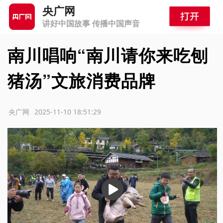
央广网
讲好中国故事 传播中国声音
南川唱响“南川请你来吃刨
猪汤”文旅消费品牌
源：央广网
2025-11-10 18:51:29
播
放