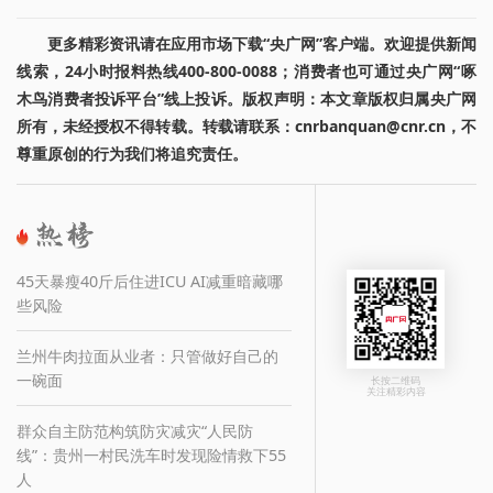
更多精彩资讯请在应用市场下载“央广网”客户端。欢迎提供新闻
线索，24小时报料热线400-800-0088；消费者也可通过央广网“啄
木鸟消费者投诉平台”线上投诉。版权声明：本文章版权归属央广网
所有，未经授权不得转载。转载请联系：cnrbanquan@cnr.cn，不
尊重原创的行为我们将追究责任。
45天暴瘦40斤后住进ICU AI减重暗藏哪
些风险
兰州牛肉拉面从业者：只管做好自己的
一碗面
长按二维码
关注精彩内容
群众自主防范构筑防灾减灾“人民防
线”：贵州一村民洗车时发现险情救下55
人