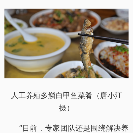
人工养殖多鳞白甲鱼菜肴（唐小江
摄）
“目前，专家团队还是围绕解决养