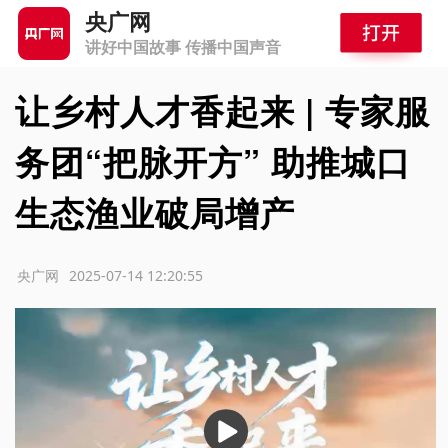
央广网
讲好中国故事 传播中国声音
让乡村人才香起来 | 专家服
务团“把脉开方” 助推城口
生态渔业破局增产
源：央广网
2025-07-14 12:20:55
播
放