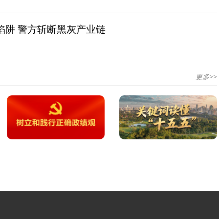
陷阱 警方斩断黑灰产业链
更多>>