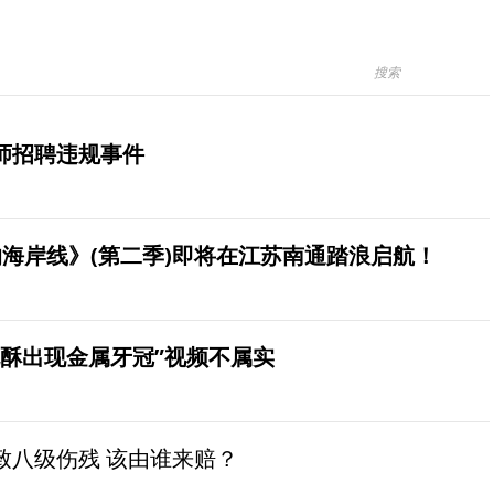
师招聘违规事件
海岸线》(第二季)即将在江苏南通踏浪启航！
桃酥出现金属牙冠”视频不属实
致八级伤残 该由谁来赔？