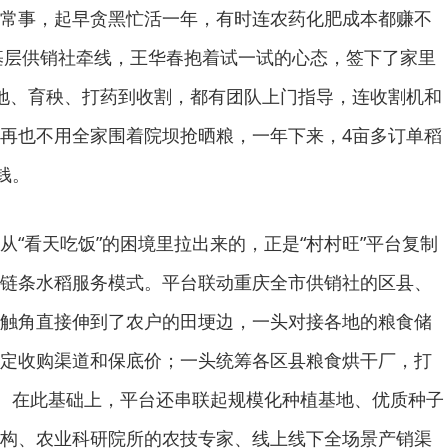
常事，起早贪黑忙活一年，有时连农药化肥成本都赚不
镇基层供销社牵线，王华春抱着试一试的心态，签下了家里
地、育秧、打药到收割，都有团队上门指导，连收割机和
再也不用全家围着院坝抢晒粮，一年下来，4亩多订单稻
钱。
从“看天吃饭”的困境里拉出来的，正是“村村旺”平台复制
链条水稻服务模式。平台联动重庆全市供销社的区县、
触角直接伸到了农户的田埂边，一头对接各地的粮食储
定收购渠道和保底价；一头统筹各区县粮食烘干厂，打
”。在此基础上，平台还串联起规模化种植基地、优质种子
构、农业科研院所的农技专家、线上线下全场景产销渠