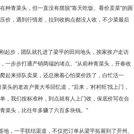
在种青菜头，但一直没有摆脱“靠天吃饭、看价卖菜”的困
压价，遇到行情差，拉到收购点都没人收，不少菜最后
”平台刚起步，团队就扎进了梁平的田间地头，挨家挨户走访
，一步步打通产销两端的堵点。“从前种青菜头，开春收
爬起来排队卖菜，还总揪着心怕菜价跌了，白忙活一
菜头的老农户黄大爷回忆道，“后来，‘村村旺’找上门，
单，我们按标准种，到点就有人上门收，保底价写在合
青菜头，比往年多赚了六百多块钱。”
结基地，一手联结渠道，不仅把订单从梁平拓展到了开州、