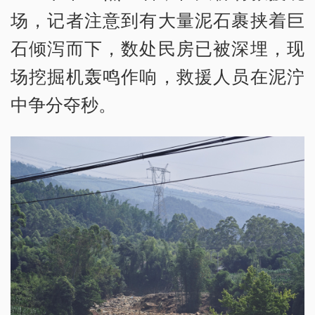
场，记者注意到有大量泥石裹挟着巨
石倾泻而下，数处民房已被深埋，现
场挖掘机轰鸣作响，救援人员在泥泞
中争分夺秒。