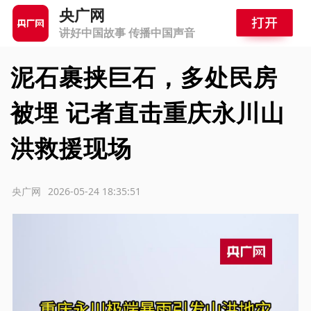
央广网
讲好中国故事 传播中国声音
泥石裹挟巨石，多处民房
被埋 记者直击重庆永川山
洪救援现场
源：央广网
2026-05-24 18:35:51