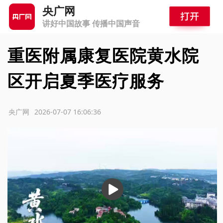
央广网
讲好中国故事 传播中国声音
重医附属康复医院黄水院
区开启夏季医疗服务
源：央广网
2026-07-07 16:06:36
播
放