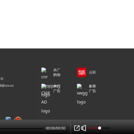
央广
云听
购物
平台
@cnr.cn
央广
象舞
广告
广告
00:00
/
00:00