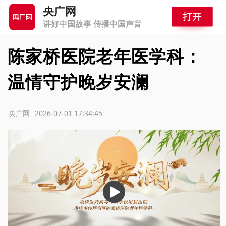
央广网
讲好中国故事 传播中国声音
陈家桥医院老年医学科：
温情守护晚岁安澜
源：央广网
2026-07-01 17:34:45
播
放