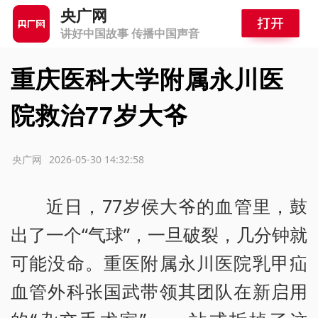
央广网
讲好中国故事 传播中国声音
重庆医科大学附属永川医
院救治77岁大爷
源：央广网
2026-05-30 14:32:58
近日，77岁侯大爷的血管里，鼓
出了一个“气球”，一旦破裂，几分钟就
可能没命。重医附属永川医院乳甲疝
血管外科张国武带领其团队在新启用