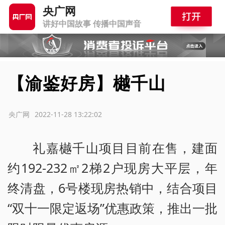
央广网
讲好中国故事 传播中国声音
【渝鉴好房】樾千山
源：央广网
2022-11-28 13:22:02
礼嘉樾千山项目目前在售，建面
约192-232㎡2梯2户现房大平层，年
终清盘，6号楼现房热销中，结合项目
“双十一限定返场”优惠政策，推出一批