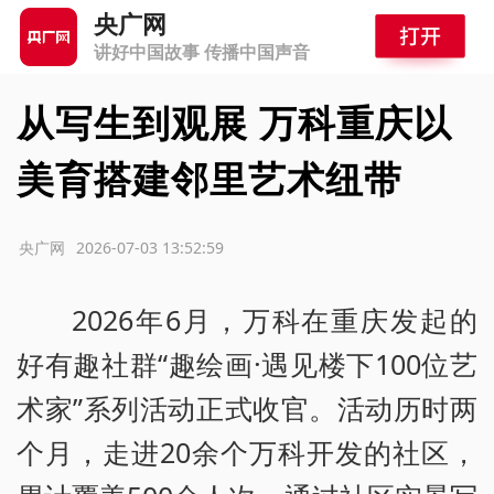
央广网
讲好中国故事 传播中国声音
从写生到观展 万科重庆以
美育搭建邻里艺术纽带
源：央广网
2026-07-03 13:52:59
2026年6月，万科在重庆发起的
好有趣社群“趣绘画·遇见楼下100位艺
术家”系列活动正式收官。活动历时两
个月，走进20余个万科开发的社区，