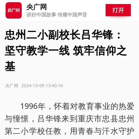
央广网
讲好中国故事 传播中国声音
忠州二小副校长吕华锋：
坚守教学一线 筑牢信仰之
基
源：央广网
2024-10-09 13:40:16
1996年，怀着对教育事业的热爱
与憧憬，吕华锋来到重庆市忠县忠州
第二小学校任教，用青春与汗水守护