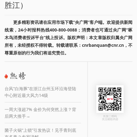
胜江）
更多精彩资讯请在应用市场下载“央广网”客户端。欢迎提供新闻
线索，24小时报料热线400-800-0088；消费者也可通过央广网“啄
木鸟消费者投诉平台”线上投诉。版权声明：本文章版权归属央广网
所有，未经授权不得转载。转载请联系：cnrbanquan@cnr.cn，不
尊重原创的行为我们将追究责任。
台风“白海豚”在浙江台州玉环沿海登陆
中心附近最大风力14级
一周大涨超7% 金价为何突然上涨？背
后两大推手→
长按二维码
关注精彩内容
菌子火锅“上锁”引发热议！见手青到底
有多毒？专家详解