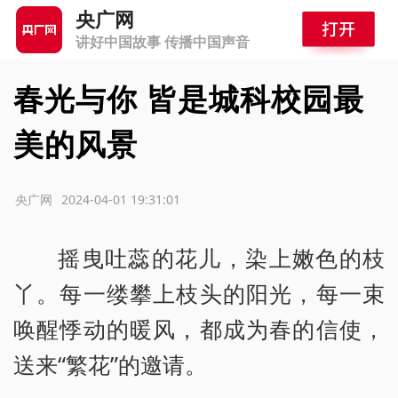
央广网
讲好中国故事 传播中国声音
春光与你 皆是城科校园最
美的风景
源：央广网
2024-04-01 19:31:01
摇曳吐蕊的花儿，染上嫩色的枝
丫。每一缕攀上枝头的阳光，每一束
唤醒悸动的暖风，都成为春的信使，
送来“繁花”的邀请。