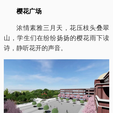
樱花广场
浓情素雅三月天，花压枝头叠翠
山，学生们在纷纷扬扬的樱花雨下读
诗，静听花开的声音。