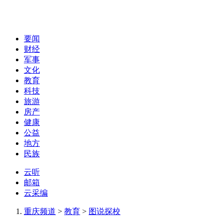
要闻
财经
军事
文化
教育
科技
旅游
房产
健康
公益
地方
民族
云听
邮箱
云采编
重庆频道
>
教育
>
图说探校