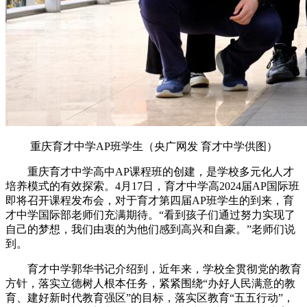
重庆育才中学AP班学生（央广网发 育才中学供图）
重庆育才中学高中AP课程班的创建，是学校多元化人才
培养模式的有效探索。
4月17日，育才中学高2024届AP国际班
即将召开课程
发布
会
，对于
育才
第
四
届AP班
学生
的到来，
育
才中学国际部老师们
充满期待。“看到孩子们
通过努力
实现
了
自己的梦想，我
们
由衷的为他们感到高兴
和自豪。
”
老师们说
到。
育才中学郭华书记介绍到，近年来，学校全贯彻党的教育
方针，落实立德树人根本任务，紧紧围绕“办好人民满意的教
育、建好新时代教育强区”的目标，落实区教育“五五行动”，