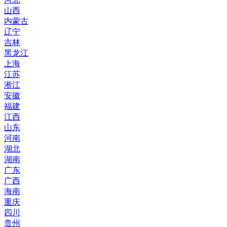
山西
内蒙古
辽宁
吉林
黑龙江
上海
江苏
淅江
安徽
福建
江西
山东
河南
湖北
湖南
广东
广西
海南
重庆
四川
贵州