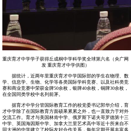
重庆育才中学学子获得丘成桐中学科学奖全球第六名（央广网
发 重庆育才中学供图）
据统计，
近两年里重庆育才中学国际部的学生
在
物理、数
学、信息学、生物、化学等
各类国际学科竞赛、
以及
社科
类
竞
赛
和
商
业竞
赛中荣获金牌50余枚，银牌40余枚，铜牌30余枚，
在全国同类
学校
中名列前茅。
据育才中学分管国际教育工作的校党委书记郭华介绍，育
才中学除了在国际教育方面硕果累累之外，也一直致力于对外
交流工作。育才与
美国林肯中学
、俄罗斯下诺夫哥罗德第十三
中学、英国海因斯中学、加拿大兰里艺术高中等
近十所来自不
同大洲的
中学
建立了校际友好合作关系
，
每年定期
开展
丰富多