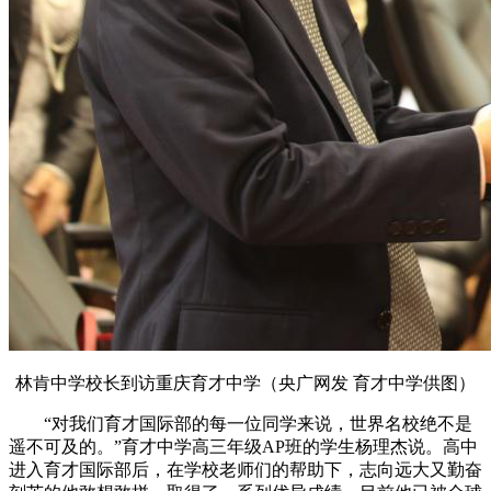
林肯中学校长到访重庆育才中学（央广网发 育才中学供图）
“对我们育才国际部的每一位同学来说，世界名校绝
不是
遥不可及的。”育才中学
高三年级AP班的学生杨理杰
说
。高中
进入育才国际部后，
在学校老师们的帮助下，志向远大又勤奋