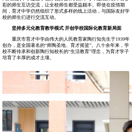
彩的师生互访交流
，让全校师生都受益颇丰。即使在疫情期
间，育才中学仍然组织了形式多样的线上活动，与国际友好学
校的师生们进行交流互动。
坚持
多元
化教育教学模式
开创学校国际化教育新局面
重庆市育才中学由伟大的人民教育家陶行知先生
于
1939年
创办，是全国著名的“师陶圣地、育才摇篮”。
八十余年来，学
校
不断传承
和创新陶行知校长的“
生活教育
”理念
，为育才学子
培育了丰厚的成才土壤
。