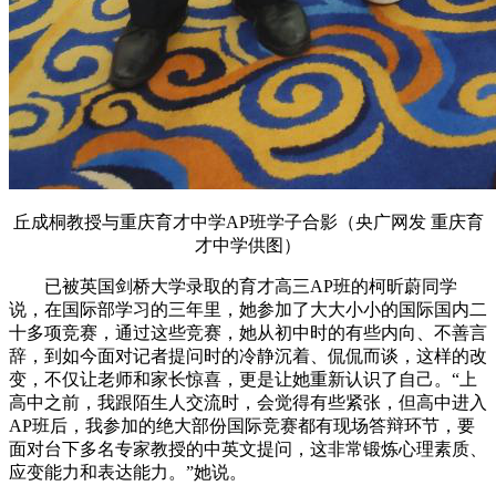
丘成桐教授与重庆育才中学AP班学子合影（央广网发 重庆育
才中学供图）
已被英国剑桥大学录取的育才高三AP班的柯昕蔚同学
说，
在国际部学习的
三
年里，
她
参加了大大小小的国际国内二
十
多项竞赛
，通过这
些
竞赛，
她
从
初中时
的
有些内向、
不善言
辞，到如今
面对记者提问时
的
冷静沉着、
侃侃而谈，这样的改
变，不仅让老师和家长惊喜，
更是
让
她
重新认识了自己。“
上
高中之前，我跟陌生人交流时，会觉得有些紧张
，但
高中进入
AP班后，我
参加
的绝大部份
国际竞赛都有
现场
答辩环节，要
面对台下多名专家
教授
的
中英文
提问，这非常
锻炼心理素质、
应变能力
和
表达能力。”
她
说。