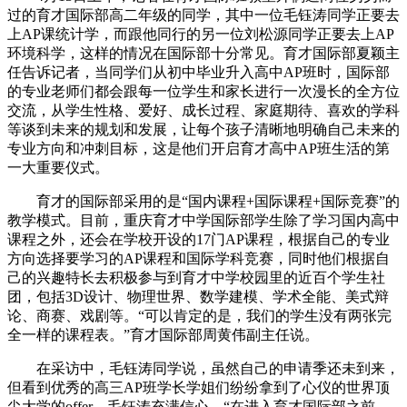
过的育才国际部高二年级的同学，其中一位
毛钰涛
同学
正
要去
上AP课统计学，而跟他同
行的另一位刘松源
同学正
要去上
AP
环境科学，
这样的情况在国际部
十分
常见。
育才
国际部夏颖
主
任
告诉记者，
当同学们从初中毕业升入高中AP班时，国际部
的专业老师们都会跟每一位学生和家长进行一次漫长的全方位
交流，从学生性格、爱好、成长过程、家庭期待、喜欢的学科
等谈到未来的规划和发展，让每个孩子清晰地明确自己未来的
专业方向和冲刺目标，这是他们开启育才高中AP班生活的第
一大重要仪式。
育才的国际部采用的是“国内课程+国际课程+国际竞赛”的
教学模式。目前，重庆
育才中学
国际部学生除了学习国内高中
课程之外，还会在学校开设的17门AP课程，根据自己的专业
方向选择要学习的AP课程和国际学科竞赛，同时他们根据自
己的兴趣特长去积极参与到育才中学校园里的近百个学生社
团，
包括3D设计、物理世界、数学
建模
、
学术全能、美式辩
论、商赛、戏剧
等
。
“可以肯定的是，我们的学生没有两张完
全一样的课程表。
”
育才国际部周黄伟副主任说。
在采访中，毛钰涛同学说，虽然自己的申请季还未到来，
但看到优秀的高三AP班学长学姐们纷纷拿到了心仪的世界顶
尖大学的offer，毛钰涛充满信心。“
在进入
育才
国际部之前，