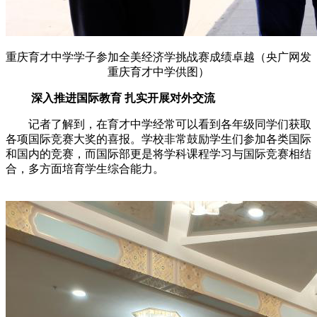
重庆育才中学学子参加全美经济学挑战赛成绩卓越
（央广网发
重庆育才中学供图）
深入推进
国际教育 扎实开展对外交流
记者了解到，在育才中学经常可以看到
各年级同学们获取
各项国际竞赛大奖的喜报。学校非常
鼓励学生们参加各类
国际
和国内的
竞赛，而国际部更是将
学科课程
学习
与
国际竞赛相结
合，多方面培育学生综合能力。