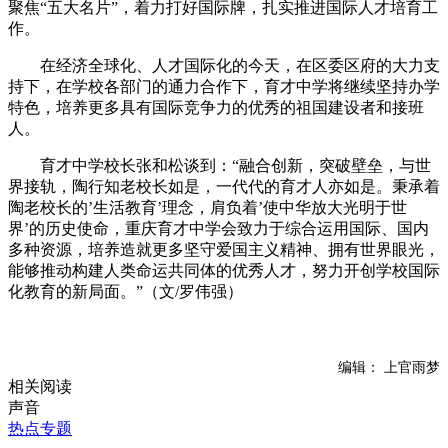
聚焦“五大名片”，着力打好国际牌，扎实推进国际人才培育工
作。
在经济全球化、人才国际化的今天，在区委区府的大力支
持下，
在学校各部门的通力合作下，
育才中学
将继续
坚持办学
特色，
培养
更多具有国际竞争力的优秀的祖国建设者和接班
人。
育才中学校长张和松谈到：“融合创新，突破壁垒，与世
界接轨，陶行知老校长如是，一代代的育才人亦如是。
秉承着
陶老校长的
’
生活教育
’
理念
，肩负
着
’使中华放大光明于世
界’的历史使命，
重庆
育才
中学
会致力于
综合运用国际、国内
多种
资源，培养造就更多坚守爱国主义精神、拥有世界眼光
，
能够推动构建人类命运共同体的
优秀人才，努力开创学校国际
化教育的新局面。
”（文/罗伟强）
编辑： 上官雨梦
相关阅读
声音
热点专题