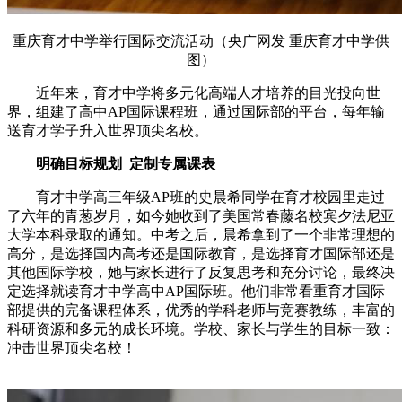
重庆育才中学举行国际交流活动（央广网发 重庆育才中学供
图）
近年来，育才中学
将多元化
高端
人才培养的目光投向世
界
，组建了高中
AP国际课程班，
通过国际部
的
平台，
每年输
送育才
学子升入世界
顶尖
名校。
明确目标规划 定制专属课表
育才中学高三年级AP班的
史晨希
同学
在育才校园里
走
过
了六年的青葱岁月
，
如今她收到了美国常春藤名校宾夕法尼亚
大学本科录取的通知。
中考之后，晨希拿到了一个非常理想的
高分，
是选择国内高考还是国际教育，
是
选择育才国际部还是
其他国际学校，她
与
家长
进行了反复思考和充分
讨论，
最终
决
定选择
就读育才中学高中
AP国际班。他们非常看重
育才
国际
部
提供
的
完备课程体系，优秀的学科老师与竞赛教练，丰富的
科研资源
和
多元的成长环境。
学校、家长与学生的目标一致：
冲击世界顶尖名校！