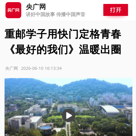
央广网
讲好中国故事 传播中国声音
重邮学子用快门定格青春
《最好的我们》温暖出圈
源：央广网
2026-06-10 16:13:34
播
放