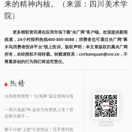
来的精神内核。（来源：四川美术学
院）
更多精彩资讯请在应用市场下载“央广网”客户端。欢迎提供新闻
线索，24小时报料热线400-800-0088；消费者也可通过央广网“啄
木鸟消费者投诉平台”线上投诉。版权声明：本文章版权归属央广网
所有，未经授权不得转载。转载请联系：cnrbanquan@cnr.cn，不
尊重原创的行为我们将追究责任。
台风橙色预警！“白海豚”逼近浙闽沿海
一周大涨超7% 金价为何突然上涨？背
后两大推手→
长按二维码
关注精彩内容
菌子火锅“上锁”引发热议！见手青到底