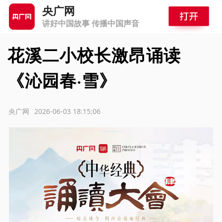
央广网
讲好中国故事 传播中国声音
花溪二小校长激昂诵读
《沁园春·雪》
源：央广网
2026-06-03 18:15:06