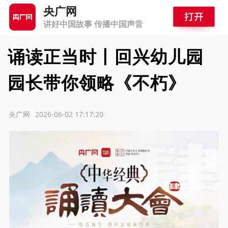
央广网
讲好中国故事 传播中国声音
诵读正当时丨回兴幼儿园
园长带你领略《不朽》
源：央广网
2026-06-02 17:17:20