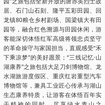
园”之旅包括全新开放的唐赤英烈士故
居、石门山石刻、隆平五彩田园、回
龙镇80粮仓乡村剧场、国梁镇大有田
园等，融合红色溯源与田园休闲，游
客能深切体悟红军高级将领忠贞坚守
的革命操守与家国担当，直观感受“禾
下乘凉梦”的美好愿景；“三线记忆·山
湖康养”之旅包括大足刀剑博物馆、龙
水湖旅游度假区、重庆红岩重型汽车
博物馆等，兼具工业匠心传承与湖山
生态康养特质，让游客在体悟百年实
干精神的同时，尽享绿水青山之