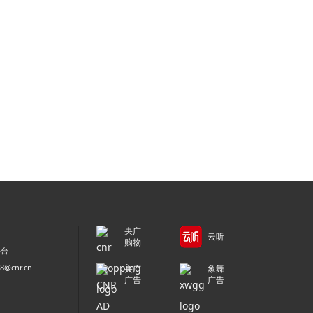
央广
云听
购物
平台
@cnr.cn
央广
象舞
广告
广告