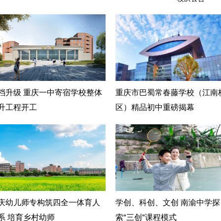
档升级 重庆一中寄宿学校整体
重庆市巴蜀常春藤学校（江南
升工程开工
区）精品初中重磅揭幕
庆幼儿师专构筑四全一体育人
学创、科创、文创 南渝中学探
系 培育乡村幼师
索"三创"课程模式