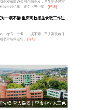
期高校录取通知书诈骗高发，考生需通过官
核验录取信息，避免上当受骗。
[详细]
五对一项不漏 重庆高校招生录取工作进
名、考号、专业，一项不漏，重庆高校确保
中国语文教育高端论坛在重庆一中举行
知书封装零差错。
[详细]
师先锋·育人摇篮｜李市中学以三色