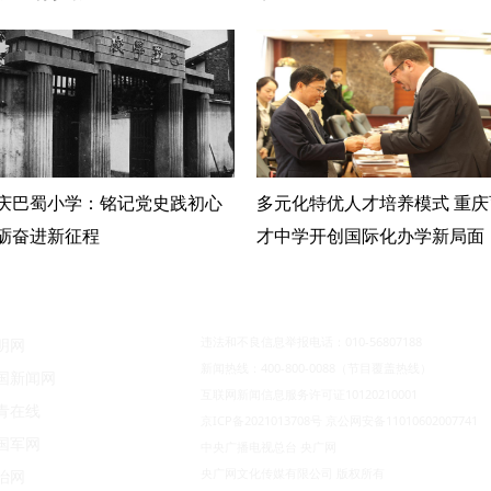
庆巴蜀小学：铭记党史践初心
多元化特优人才培养模式 重庆
砺奋进新征程
才中学开创国际化办学新局面
违法和不良信息举报电话：010-56807188
明网
新闻热线：400-800-0088（节目覆盖热线）
国新闻网
互联网新闻信息服务许可证10120210001
青在线
京ICP备2021013708号
京公网安备11010602007741
国军网
中央广播电视总台 央广网
央广网文化传媒有限公司 版权所有
治网