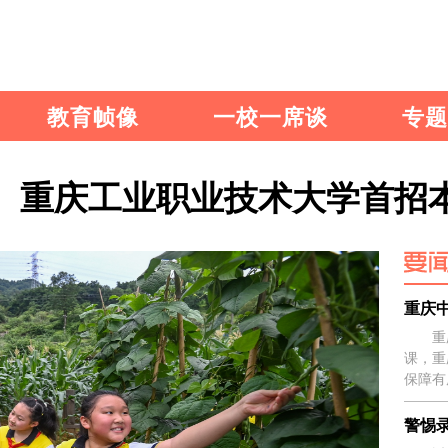
教育帧像
一校一席谈
专题
重庆工业职业技术大学首招
重庆
重
课，重
保障有
警惕录