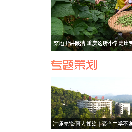
菜地里讲廉洁 重庆这所小学走出
津师先锋·育人摇篮｜聚奎中学不