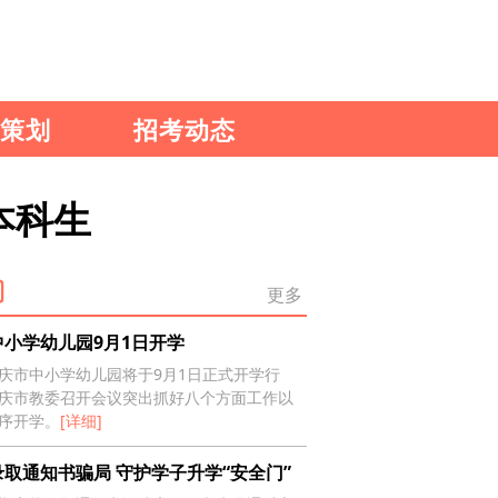
策划
招考动态
本科生
更多
中小学幼儿园9月1日开学
庆市中小学幼儿园将于9月1日正式开学行
庆市教委召开会议突出抓好八个方面工作以
序开学。
[详细]
取通知书骗局 守护学子升学“安全门”