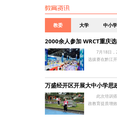
索 逐渐蜕变
教委
大学
中小
2000余人参加 WRCT重
7月18日
选拔赛在黔江
万盛经开区开展大中小学思
此次培训
政教育提质增