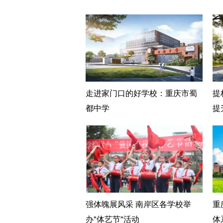
走进家门口的好学校：重庆市蜀
提
都中学
提
强体魄展风采 南岸区各学校举
重
办"体艺节"活动
体