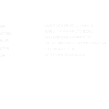
违法和不良信息举报电话：010-56807188
明网
新闻热线：400-800-0088（节目覆盖热线）
国新闻网
互联网新闻信息服务许可证10120210001
青在线
京ICP备2021013708号
京公网安备11010602007741
国军网
中央广播电视总台 央广网
央广网文化传媒有限公司 版权所有
治网