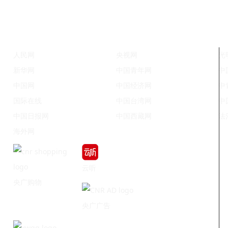
人民网
央视网
光
新华网
中国青年网
中
中国网
中国经济网
中
国际在线
中国台湾网
中
中国日报网
中国西藏网
法
海外网
云听
央广购物
央广广告